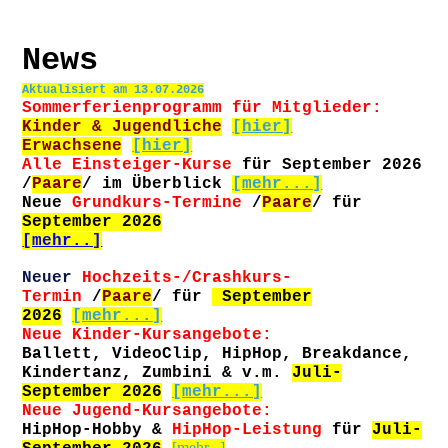
News
Aktualisiert am 13.07.2026
Sommerferienprogramm für Mitglieder:
Kinder & Jugendliche
[hier]
Erwachsene
[hier]
Alle Einsteiger-Kurse
für September 2026
/
Paare
/ im Überblick
[mehr...]
Neue
Grundkurs-Ter
mine
/
Paare
/ für
September 2026
[mehr..]
Neuer
Hochzeits-/Crashkurs-
Termin
/
Paare
/ für
September
2026
[mehr...]
Neue Kinder-Kursangebote:
Ballett, VideoClip, HipHop, Breakdance,
Kindertanz, Zumbini & v.m.
Juli-
September 2026
[mehr...]
Neue Jugend-Kursangebote:
HipHop-Hobby &
HipHop-Leistung
für
Juli-
[mehr...]