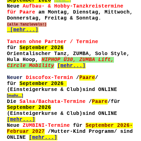
September 2026
Neue
Aufbau- & Hobby-Tanzkreistermine
für Paare
am Montag, Dienstag, Mittwoch,
Donnerstag, Freitag & Sonntag.
(alle Tanzlevels!)
[mehr...]
Tanzen ohne Partner / Termine
für
September
2026
Orientalischer Tanz, ZUMBA, Solo Style,
Hula Hoop,
HIPHOP Ü30
, ZUMBA Lift,
Circle Mobility
[mehr...]
Neuer
Discofox-T
ermin
/
Paare
/
für
September 2026
(Einsteigerkurse & Club)sind ONLINE
[
mehr...]
Die
Salsa/Bachata-Termine
/
Paare
/
für
September 2026
(Einsteigerkurse & Club)sind ONLINE
[mehr...]
Neue
ZUMBINI-Termine
für
September 2026-
Februar 2027
/Mutter-Kind Programm/ sind
ONLINE
[mehr...]