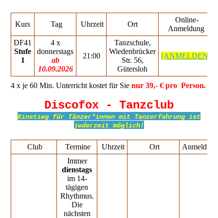
Online-
Kurs
Tag
Uhrzeit
Ort
Anmeldung
DF41
4 x
Tanzschule,
Stufe
donnerstags
Wiedenbrücker
21:00
[ANMELDEN]
1
ab
Str. 56,
10.09.2026
Gütersloh
4 x je 60 Min. Unterricht kostet für Sie
nur 39,- € pro Person
.
Discofox - Tanzclub
Einstieg für Tänzer*innen mit Tanzerfahrung ist
jederzeit möglich!
Club
Termine
Uhrzeit
Ort
Anmeldun
Immer
dienstags
im 14-
tägigen
Rhythmus.
Die
nächsten